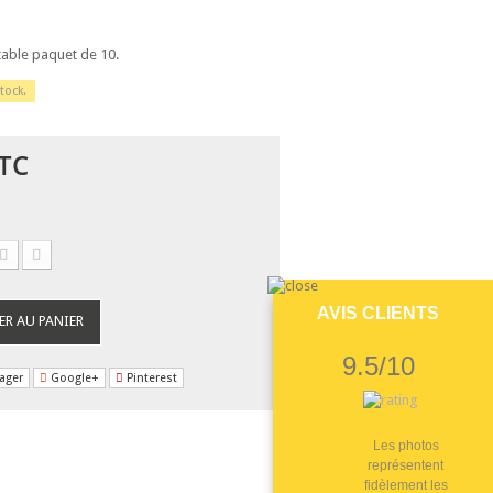
table paquet de 10.
tock.
TC
AVIS CLIENTS
ER AU PANIER
9.5/10
ager
Google+
Pinterest
Les photos
représentent
fidèlement les