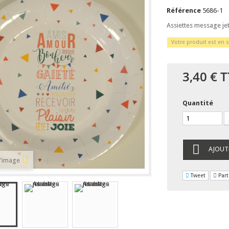
Référence
5686-1
Assiettes message je
Votre produit est en s
3,40 €
T
Quantité
AJOUT
l'image
Tweet
Part