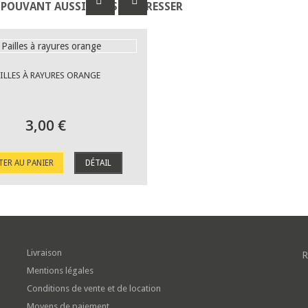
 POUVANT AUSSI VOUS INTÉRESSER
ILLES À RAYURES ORANGE
3,00 €
TER AU PANIER
DÉTAIL
Livraison
R
Mentions légales
Conditions de vente et de location
Moyens de paiement