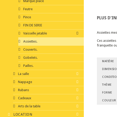
Marque place
Feutre
Pince
PLUS D'I
FIN DE SERIE
Assiettes mes
Vaisselle jetable
Ces assiettes
Assiettes.
franquette ou
Couverts.
Gobelets.
MATIÈRE
Pailles.
DIMENSI
La salle
CONDITI
Nappage
THÈME
Rubans
FORME
Cadeaux
COULEUR
Arts de la table
LOCATION