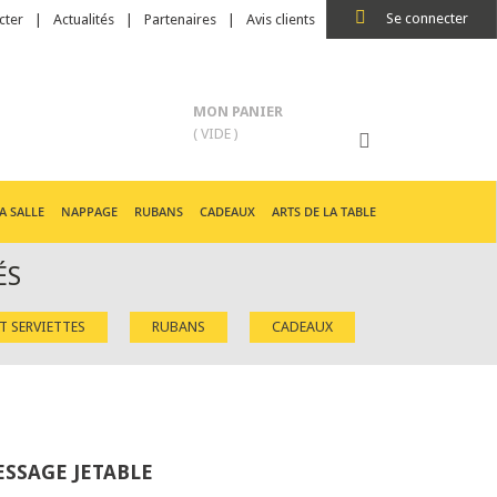
Se connecter
cter
Actualités
Partenaires
Avis clients
MON PANIER
( VIDE )
A SALLE
NAPPAGE
RUBANS
CADEAUX
ARTS DE LA TABLE
ÉS
ET SERVIETTES
RUBANS
CADEAUX
ESSAGE JETABLE