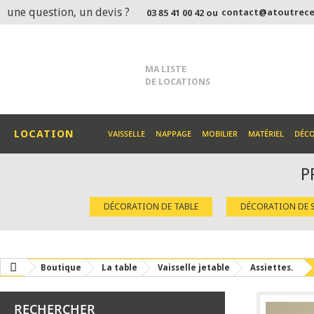
une question, un devis ?
contact@atoutrece
03 85 41 00 42 ou
MA LISTE
DE LOCATIONS
LOCATION
VAISSELLE
NAPPAGE
MOBILIER
MATÉRIEL
DÉC
P
DÉCORATION DE TABLE
DÉCORATION DE S
Boutique
La table
Vaisselle jetable
Assiettes.
RECHERCHER