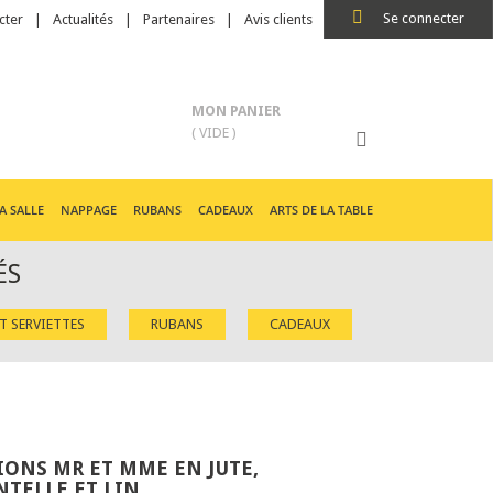
Se connecter
cter
Actualités
Partenaires
Avis clients
MON PANIER
( VIDE )
A SALLE
NAPPAGE
RUBANS
CADEAUX
ARTS DE LA TABLE
ÉS
ET SERVIETTES
RUBANS
CADEAUX
IONS MR ET MME EN JUTE,
NTELLE ET LIN