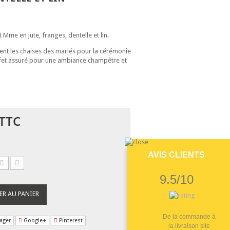
 Mme en jute, franges, dentelle et lin.
ent les chaises des mariés pour la cérémonie
Effet assuré pour une ambiance champêtre et
TTC
AVIS CLIENTS
9.5/10
ER AU PANIER
De la commande à
ager
Google+
Pinterest
la livraison site