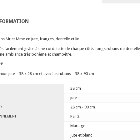
NFORMATION
ns Mr et Mme en jute, franges, dentelle et lin.
rès facilement grâce à une cordelette de chaque côté. Longs rubans de dentelle
une ambiance très bohème et champêtre.
i!
ion jute = 38 x 28 cm et avec les rubans = 38 x 90 cm
38 cm
jute
28 cm - 90 cm
R
Par 2
ONNEMENT
Mariage
Jute et blanc