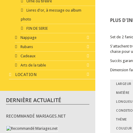
Urne ou tirelire
Livres d'or, à message ou album
photo
PLUS D'I
FIN DE SERIE
Set de 2 fanio
Nappage
S'attachent t
Rubans
chaise pour 
Cadeaux
Succès garant
Arts de la table
Dimension fan
LOCATION
LARGEUR
MATIÈRE
DERNIÈRE ACTUALITÉ
LONGUEU
CONDITI
RECOMMANDÉ MARIAGES.NET
THÈME
COULEUR