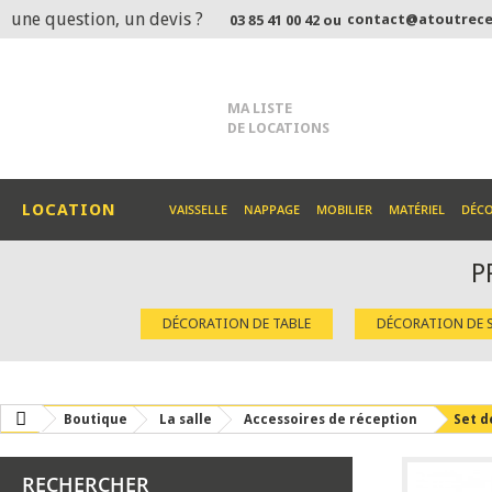
une question, un devis ?
contact@atoutrece
03 85 41 00 42 ou
MA LISTE
DE LOCATIONS
LOCATION
VAISSELLE
NAPPAGE
MOBILIER
MATÉRIEL
DÉC
P
DÉCORATION DE TABLE
DÉCORATION DE S
Boutique
La salle
Accessoires de réception
Set d
RECHERCHER