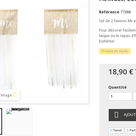
Référence
77388
Set de 2 fanions Mr et
Pour décorer facilem
laïque ou le repas. 
bohème!
Produit en stock.
18,90 €
Quantité
l'image
AJOUT
Tweet
Part