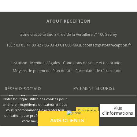
ATOUT RECEPTION
Zone d'activité Sud
34 rue de la Verpillere
71100 Sevrey
TÉL. :
03 85 41 00 42 / 06 08 43 61 80
E-MAIL :
contact@atoutreception.fr
Livraison
Mentions légales
Conditions de vente et de location
Moyens de paiement
Plan du site
Formulaire de rétractation
PAIEMENT SÉCURISÉ
RÉSEAUX SOCIAUX
Notre boutique utilise des cookies pour
améliorer l'expérience utilisateur et nous
Plus
vous recommandons d'accepter leur
d'informations
utilisation pour profiter pleinement de
AVIS CLIENTS
votre navigation.
9.5/10