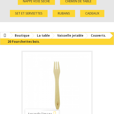
NAPPE VOIE SÈCHE
CHEMIN DE TABLE
SET ET SERVIETTES
RUBANS
CADEAUX
Boutique
La table
Vaisselle jetable
Couverts.
20 Fourchettes bois.
Agrandir l'image