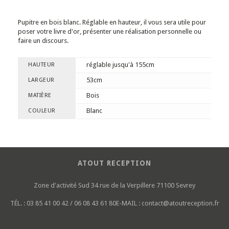
Pupitre en bois blanc. Réglable en hauteur, il vous sera utile pour
poser votre livre d'or, présenter une réalisation personnelle ou
faire un discours.
réglable jusqu'à 155cm
HAUTEUR
53cm
LARGEUR
Bois
MATIÈRE
Blanc
COULEUR
ATOUT RECEPTION
Zone d'activité Sud
34 rue de la Verpillere
71100 Sevrey
TÉL. :
03 85 41 00 42 / 06 08 43 61 80
E-MAIL :
contact@atoutreception.fr