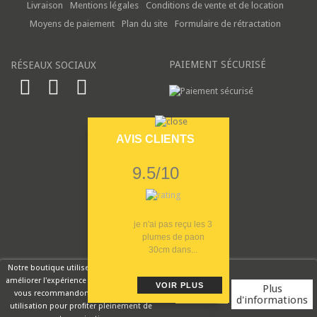
Livraison
Mentions légales
Conditions de vente et de location
Moyens de paiement
Plan du site
Formulaire de rétractation
PAIEMENT SÉCURISÉ
RÉSEAUX SOCIAUX
AVIS CLIENTS
9.5/10
je n'ai pas reçu les 3
plumes de paon
30cm dans...
Notre boutique utilise des cookies pour
améliorer l'expérience utilisateur et nous
VOIR PLUS
Plus
vous recommandons d'accepter leur
d'informations
utilisation pour profiter pleinement de
Rouge Cerise