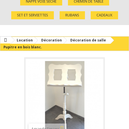
NAPPE VOIE SÈCHE
CHEMIN DE TABLE
SET ET SERVIETTES
RUBANS
CADEAUX
Location
Décoration
Décoration de salle
Pupitre en bois blanc.
Agrandir l'image