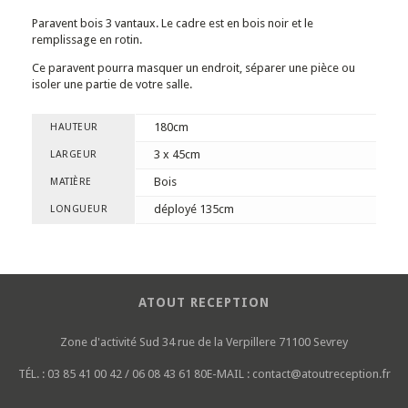
Paravent bois 3 vantaux. Le cadre est en bois noir et le
remplissage en rotin.
Ce paravent pourra masquer un endroit, séparer une pièce ou
isoler une partie de votre salle.
180cm
HAUTEUR
3 x 45cm
LARGEUR
Bois
MATIÈRE
déployé 135cm
LONGUEUR
ATOUT RECEPTION
Zone d'activité Sud
34 rue de la Verpillere
71100 Sevrey
TÉL. :
03 85 41 00 42 / 06 08 43 61 80
E-MAIL :
contact@atoutreception.fr