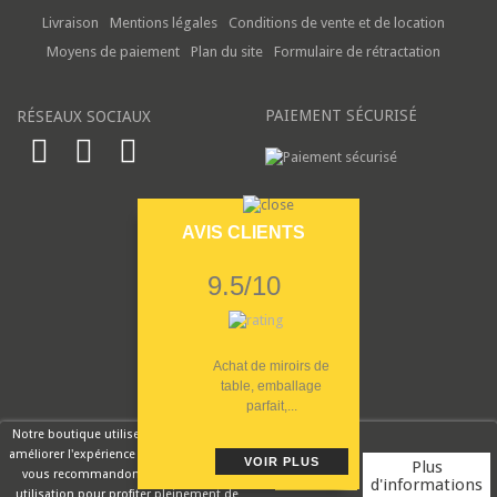
Livraison
Mentions légales
Conditions de vente et de location
Moyens de paiement
Plan du site
Formulaire de rétractation
PAIEMENT SÉCURISÉ
RÉSEAUX SOCIAUX
AVIS CLIENTS
9.5/10
Achat de miroirs de
table, emballage
parfait,...
Notre boutique utilise des cookies pour
améliorer l'expérience utilisateur et nous
VOIR PLUS
Plus
vous recommandons d'accepter leur
d'informations
utilisation pour profiter pleinement de