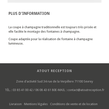
PLUS D'INFORMATION
La coupe à champagne traditionnelle est toujours très prisée et
elle facilite le montage des fontaines à champagne.
Coupe adaptée pour la réalisation de fontaine à champagne
lumineuse.
ATOUT RECEPTION
Zone d'activité Sud
34 rue de la Verpillere
71100 Sevrey
TÉL. :
03 85 41 00 42 / 06 08 43 61 80
E-MAIL :
contact@atoutreception.fr
Livraison
Mentions légales
Conditions de vente et de location