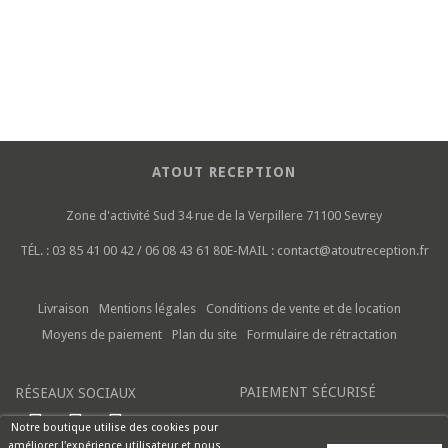
ATOUT RECEPTION
Zone d'activité Sud
34 rue de la Verpillere
71100 Sevrey
TÉL. :
03 85 41 00 42 / 06 08 43 61 80
E-MAIL :
contact@atoutreception.fr
Livraison
Mentions légales
Conditions de vente et de location
Moyens de paiement
Plan du site
Formulaire de rétractation
PAIEMENT SÉCURISÉ
RÉSEAUX SOCIAUX
Notre boutique utilise des cookies pour
améliorer l'expérience utilisateur et nous