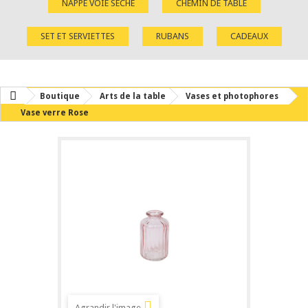
NAPPE VOIE SÈCHE
CHEMIN DE TABLE
SET ET SERVIETTES
RUBANS
CADEAUX
Boutique
Arts de la table
Vases et photophores
Vase verre Rose
Agrandir l'image