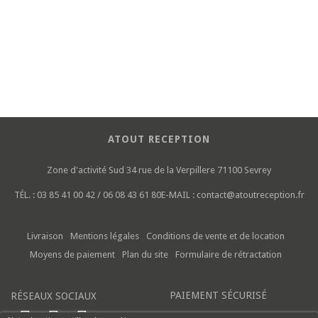
ATOUT RECEPTION
Zone d'activité Sud
34 rue de la Verpillere
71100 Sevrey
TÉL. :
03 85 41 00 42 / 06 08 43 61 80
E-MAIL :
contact@atoutreception.fr
Livraison
Mentions légales
Conditions de vente et de location
Moyens de paiement
Plan du site
Formulaire de rétractation
PAIEMENT SÉCURISÉ
RÉSEAUX SOCIAUX