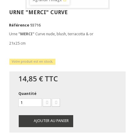
URNE "MERCI" CURVE
Référence
93716
Urne
"MERCI"
Curve nude, blush, terracotta & or
21x25 cm
Votre produit est en stock.
14,85 €
TTC
Quantité
AJOUTER AU PANIER