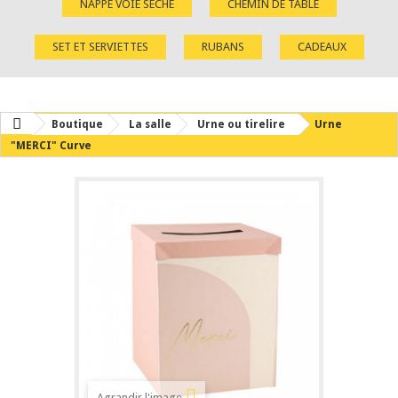
NAPPE VOIE SÈCHE
CHEMIN DE TABLE
SET ET SERVIETTES
RUBANS
CADEAUX
Boutique
La salle
Urne ou tirelire
Urne
"MERCI" Curve
Agrandir l'image