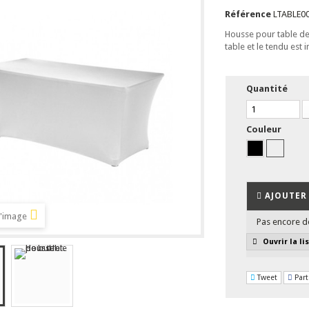
Référence
LTABLE0
Housse pour table de 
table et le tendu est
Quantité
Couleur
AJOUTER 
l'image
Pas encore d
Ouvrir la li
Tweet
Part