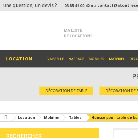
une question, un devis ?
contact@atoutrece
03 85 41 00 42 ou
MA LISTE
DE LOCATIONS
LOCATION
VAISSELLE
NAPPAGE
MOBILIER
MATÉRIEL
DÉC
P
DÉCORATION DE TABLE
DÉCORATION DE S
Location
Mobilier
Tables
Housse pour table de bu
RECHERCHER