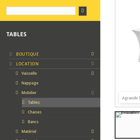
TABLES
BOUTIQUE
LOCATION
Vaisselle
Nappage
Mobilier
Agrandir 
Tables
Chaises
Bancs
Matériel