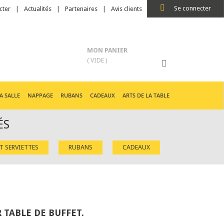
Se connecter
cter
Actualités
Partenaires
Avis clients
MON PANIER
( VIDE )
A SALLE
NAPPAGE
RUBANS
CADEAUX
ARTS DE LA TABLE
ÉS
ET SERVIETTES
RUBANS
CADEAUX
 TABLE DE BUFFET.