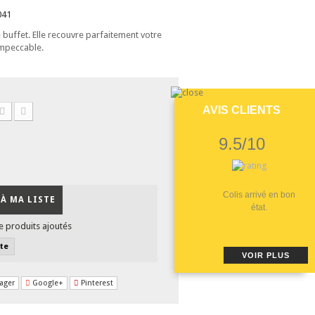
041
buffet. Elle recouvre parfaitement votre
 impeccable.
AVIS CLIENTS
9.5/10
Colis arrivé en bon
À MA LISTE
état.
e produits ajoutés
ste
VOIR PLUS
ager
Google+
Pinterest