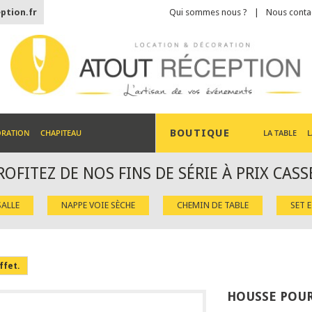
ption.fr
Qui sommes nous ?
Nous conta
BOUTIQUE
ORATION
CHAPITEAU
LA TABLE
L
ROFITEZ DE NOS FINS DE SÉRIE À PRIX CASS
ALLE
NAPPE VOIE SÈCHE
CHEMIN DE TABLE
SET 
ffet.
HOUSSE POUR