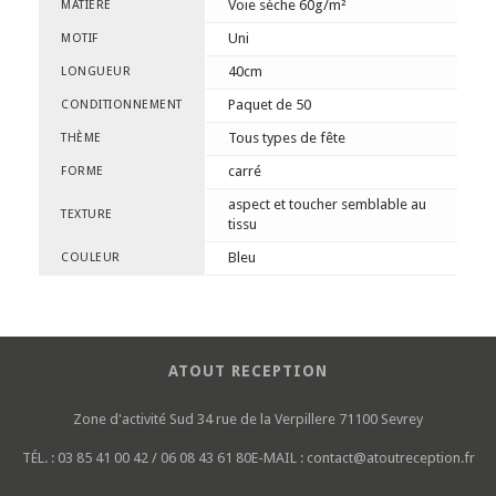
Voie sèche 60g/m²
MATIÈRE
Uni
MOTIF
40cm
LONGUEUR
Paquet de 50
CONDITIONNEMENT
Tous types de fête
THÈME
carré
FORME
aspect et toucher semblable au
TEXTURE
tissu
Bleu
COULEUR
ATOUT RECEPTION
Zone d'activité Sud
34 rue de la Verpillere
71100 Sevrey
TÉL. :
03 85 41 00 42 / 06 08 43 61 80
E-MAIL :
contact@atoutreception.fr