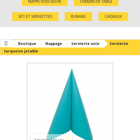
NAPPE VOIE SÈCHE
CHEMIN DE TABLE
SET ET SERVIETTES
RUBANS
CADEAUX
Boutique
Nappage
Serviette unie
Serviette
turquoise jetable
Agrandir l'image