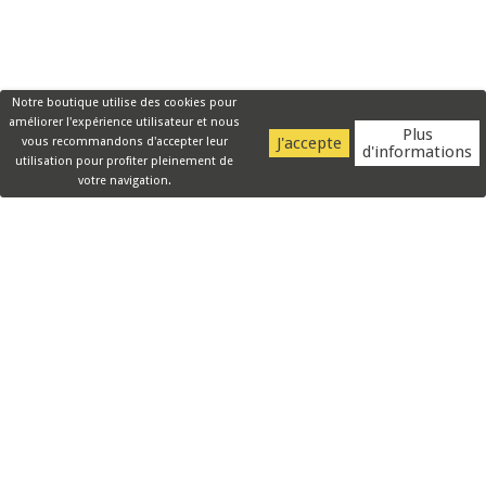
Notre boutique utilise des cookies pour
améliorer l'expérience utilisateur et nous
Plus
vous recommandons d'accepter leur
d'informations
utilisation pour profiter pleinement de
votre navigation.