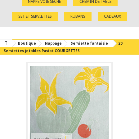
NAPPE VOIE SÈCHE
CHEMIN DE TABLE
SET ET SERVIETTES
RUBANS
CADEAUX
Boutique
Nappage
Serviette fantaisie
20
Serviettes jetables Paviot COURGETTES
Agrandir l'image