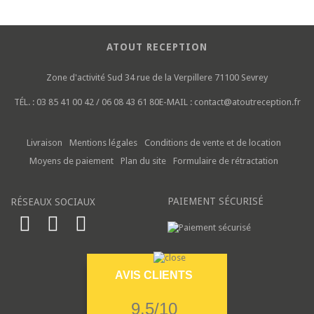
ATOUT RECEPTION
Zone d'activité Sud
34 rue de la Verpillere
71100 Sevrey
TÉL. :
03 85 41 00 42 / 06 08 43 61 80
E-MAIL :
contact@atoutreception.fr
Livraison
Mentions légales
Conditions de vente et de location
Moyens de paiement
Plan du site
Formulaire de rétractation
PAIEMENT SÉCURISÉ
RÉSEAUX SOCIAUX
AVIS CLIENTS
9.5/10