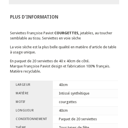
PLUS D'INFORMATION
Serviettes Françoise Paviot
COURGETTES,
jetables, au toucher
semblable au tissu. Serviettes en voie sèche
La voie sèche est la plus belle qualité en matière d'article de table
à usage unique.
En paquet de 20 serviettes de 40 x 40cm de côté.
Marque Françoise Paviot design et fabrication 100% français.
Matière recyclable.
40cm
LARGEUR
Intissé synthétique
MATIÈRE
courgettes
MOTIF
40cm
LONGUEUR
Paquet de 20 serviettes
CONDITIONNEMENT
Tous types de fête
THÈME