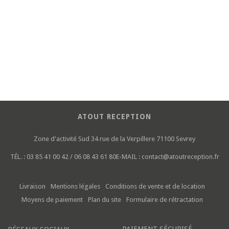
ATOUT RECEPTION
Zone d'activité Sud
34 rue de la Verpillere
71100 Sevrey
TÉL. :
03 85 41 00 42 / 06 08 43 61 80
E-MAIL :
contact@atoutreception.fr
Livraison
Mentions légales
Conditions de vente et de location
Moyens de paiement
Plan du site
Formulaire de rétractation