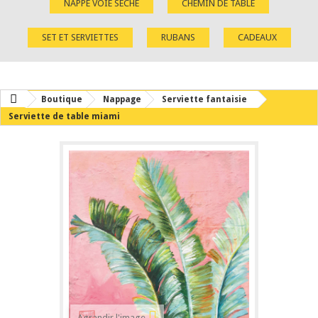
NAPPE VOIE SÈCHE
CHEMIN DE TABLE
SET ET SERVIETTES
RUBANS
CADEAUX
Boutique
Nappage
Serviette fantaisie
Serviette de table miami
Agrandir l'image