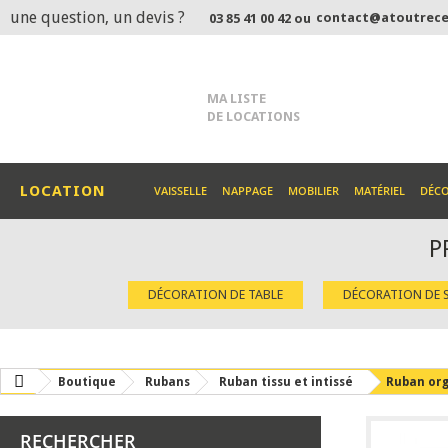
une question, un devis ?
contact@atoutrece
03 85 41 00 42 ou
MA LISTE
DE LOCATIONS
LOCATION
VAISSELLE
NAPPAGE
MOBILIER
MATÉRIEL
DÉC
P
DÉCORATION DE TABLE
DÉCORATION DE S
Boutique
Rubans
Ruban tissu et intissé
Ruban org
RECHERCHER