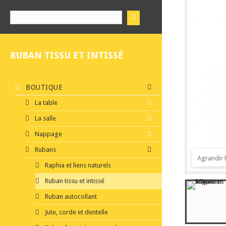
RUBAN TISSU ET INTISSÉ
BOUTIQUE
La table
La salle
Nappage
Rubans
Agrandir 
Raphia et liens naturels
Ruban tissu et intissé
Ruban autocollant
Jute, corde et dentelle