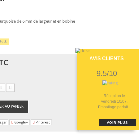
urquoise de 6 mm de largeur et en bobine
tock
AVIS CLIENTS
TC
9.5/10
Réception le
vendredi 10/07.
ER AU PANIER
Emballage parfait...
ager
Google+
Pinterest
VOIR PLUS