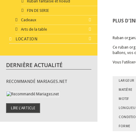
Ruban fantaisie et noeud
FIN DE SERIE
Cadeaux
PLUS D'I
Arts de la table
Ruban organz
LOCATION
Ce ruban orga
ballons, vos d
Vous l'utilis
DERNIÈRE ACTUALITÉ
LARGEUR
RECOMMANDÉ MARIAGES.NET
MATIÈRE
MOTIF
LONGUEU
LIRE L'ARTICLE
CONDITI
FORME