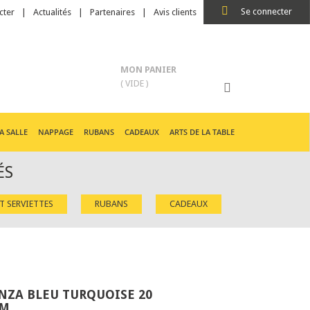
Se connecter
cter
Actualités
Partenaires
Avis clients
MON PANIER
( VIDE )
A SALLE
NAPPAGE
RUBANS
CADEAUX
ARTS DE LA TABLE
ÉS
ET SERVIETTES
RUBANS
CADEAUX
ZA BLEU TURQUOISE 20
MM