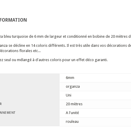
NFORMATION
a bleu turquoise de 6 mm de largeur et conditionné en bobine de 20 mètres d
nza se décline en 14 coloris différents. Il est très utile dans vos décorations d
écorations florales etc...
erez seul ou mélangé à d'autres coloris pour un effet déco garanti.
6mm
organza
Uni
20 mètres
R
A l'unité
ONNEMENT
rouleau