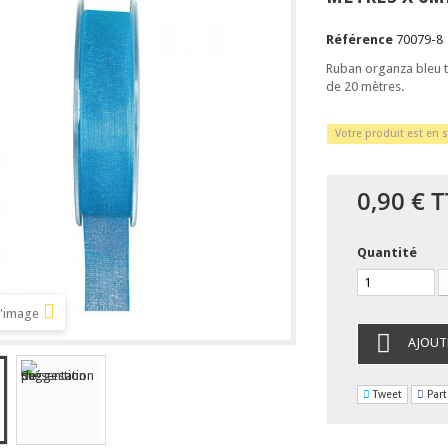
Référence
70079-8
Ruban organza bleu t
de 20 mètres.
Votre produit est en s
0,90 €
T
Quantité
l'image
AJOUT
Tweet
Part