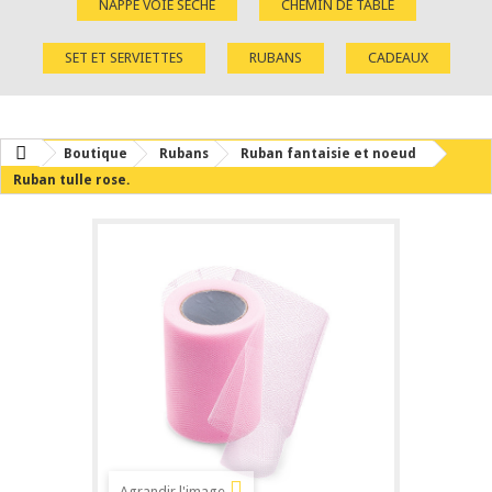
NAPPE VOIE SÈCHE
CHEMIN DE TABLE
SET ET SERVIETTES
RUBANS
CADEAUX
Boutique
Rubans
Ruban fantaisie et noeud
Ruban tulle rose.
Agrandir l'image