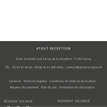
ATOUT RECEPTION
Zone d'activité Sud
34 rue de la Verpillere
71100 Sevrey
TÉL. :
03 85 41 00 42 / 06 08 43 61 80
E-MAIL :
contact@atoutreception.fr
Livraison
Mentions légales
Conditions de vente et de location
Moyens de paiement
Plan du site
Formulaire de rétractation
PAIEMENT SÉCURISÉ
RÉSEAUX SOCIAUX