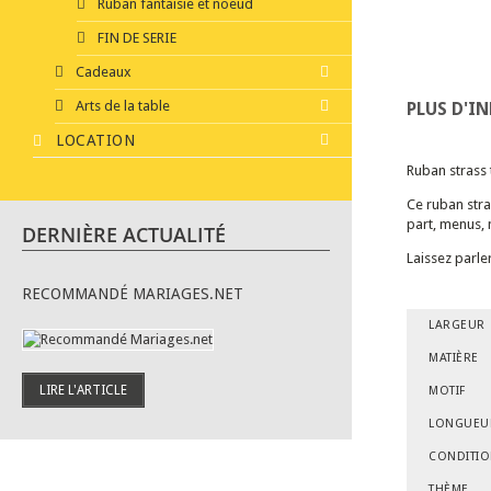
Ruban fantaisie et noeud
FIN DE SERIE
Cadeaux
Arts de la table
PLUS D'I
LOCATION
Ruban strass 
Ce ruban stras
part, menus, 
DERNIÈRE ACTUALITÉ
Laissez parle
RECOMMANDÉ MARIAGES.NET
LARGEUR
MATIÈRE
LIRE L'ARTICLE
MOTIF
LONGUEU
CONDITI
THÈME