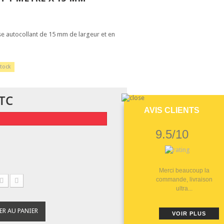
se autocollant de 15 mm de largeur et en
tock
TC
AVIS CLIENTS
9.5/10
Merci beaucoup la
commande, livraison
ultra...
ER AU PANIER
VOIR PLUS