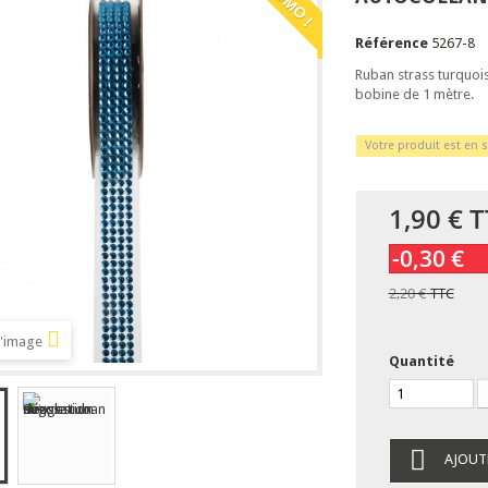
Référence
5267-8
Ruban strass turquoi
bobine de 1 mètre.
Votre produit est en s
1,90 €
T
-0,30 €
2,20 €
TTC
l'image
Quantité
AJOUT