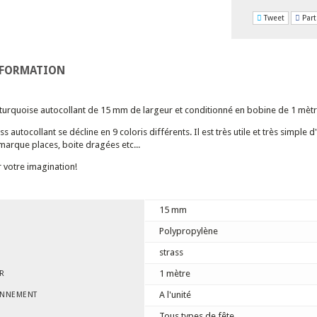
Tweet
Part
NFORMATION
turquoise autocollant de 15 mm de largeur et conditionné en bobine de 1 mètr
s autocollant se décline en 9 coloris différents. Il est très utile et très simple 
marque places, boite dragées etc...
r votre imagination!
15 mm
Polypropylène
strass
1 mètre
R
A l'unité
ONNEMENT
Tous types de fête