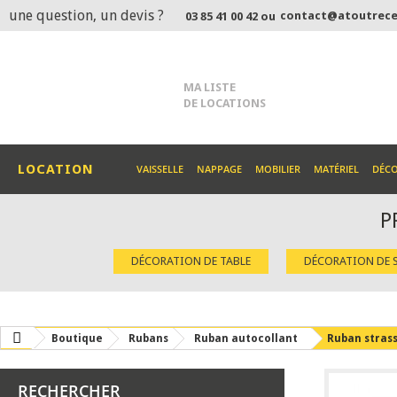
une question, un devis ?
contact@atoutrece
03 85 41 00 42 ou
MA LISTE
DE LOCATIONS
LOCATION
VAISSELLE
NAPPAGE
MOBILIER
MATÉRIEL
DÉC
P
DÉCORATION DE TABLE
DÉCORATION DE S
Boutique
Rubans
Ruban autocollant
Ruban stras
RECHERCHER