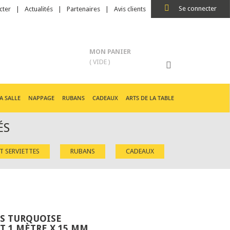
Se connecter
cter
Actualités
Partenaires
Avis clients
MON PANIER
( VIDE )
A SALLE
NAPPAGE
RUBANS
CADEAUX
ARTS DE LA TABLE
ÉS
ET SERVIETTES
RUBANS
CADEAUX
S TURQUOISE
 1 MÈTRE X 15 MM