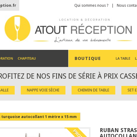
ption.fr
Qui sommes nous ?
Nous conta
BOUTIQUE
ORATION
CHAPITEAU
LA TABLE
L
ROFITEZ DE NOS FINS DE SÉRIE À PRIX CASS
ALLE
NAPPE VOIE SÈCHE
CHEMIN DE TABLE
SET 
s turquoise autocollant 1 mètre x 15 mm
RUBAN STRAS
PROMO !
AUTOCOLLANT