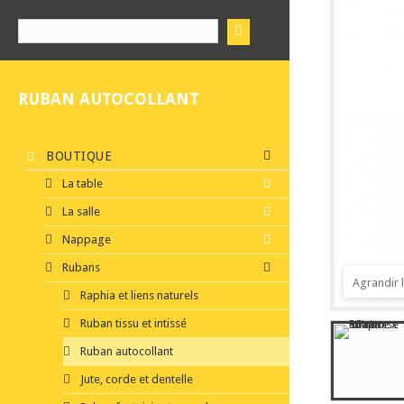
RUBAN AUTOCOLLANT
BOUTIQUE
La table
La salle
Nappage
Rubans
Agrandir 
Raphia et liens naturels
Ruban tissu et intissé
Ruban autocollant
Jute, corde et dentelle