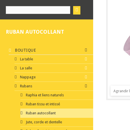
RUBAN AUTOCOLLANT
BOUTIQUE
La table
La salle
Nappage
Rubans
Agrandir 
Raphia et liens naturels
Ruban tissu et intissé
Ruban autocollant
Jute, corde et dentelle