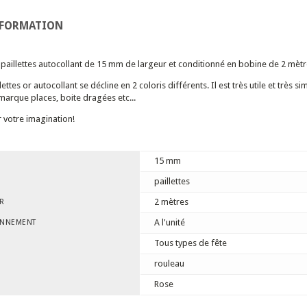
NFORMATION
paillettes autocollant de 15 mm de largeur et conditionné en bobine de 2 mètr
ettes or autocollant se décline en 2 coloris différents. Il est très utile et très 
marque places, boite dragées etc...
r votre imagination!
15 mm
paillettes
2 mètres
R
A l'unité
ONNEMENT
Tous types de fête
rouleau
Rose