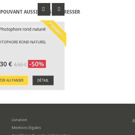
 POUVANT AUSSI VOUS INTÉRESSER
PROMO !
OTOPHORE ROND NATUREL
,30 €
-50%
4,60 €
TER AU PANIER
DÉTAIL
Livraison
R
Mentions légales