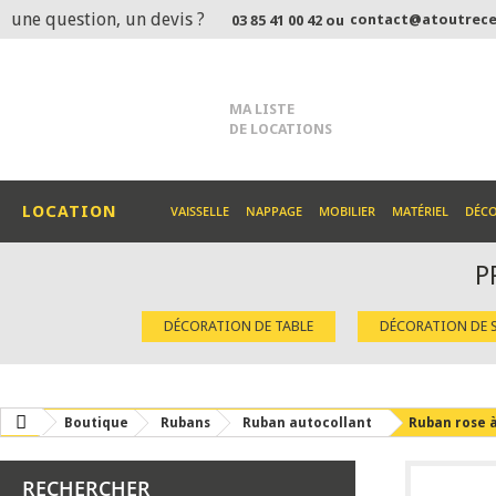
une question, un devis ?
contact@atoutrece
03 85 41 00 42 ou
MA LISTE
DE LOCATIONS
LOCATION
VAISSELLE
NAPPAGE
MOBILIER
MATÉRIEL
DÉC
P
DÉCORATION DE TABLE
DÉCORATION DE S
Boutique
Rubans
Ruban autocollant
Ruban rose à
RECHERCHER