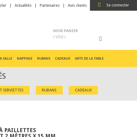
Se connecter
cter
Actualités
Partenaires
Avis clients
MON PANIER
( VIDE )
A SALLE
NAPPAGE
RUBANS
CADEAUX
ARTS DE LA TABLE
ÉS
ET SERVIETTES
RUBANS
CADEAUX
À PAILLETTES
 2 MÈTRES X 15 MM