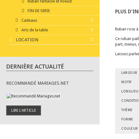
Ruban fantaisie et noeud
FIN DE SERIE
PLUS D'I
Cadeaux
Ruban rose à 
Arts de la table
Ce ruban paill
LOCATION
part, menus, 
Laissez parle
DERNIÈRE ACTUALITÉ
LARGEUR
MOTIF
RECOMMANDÉ MARIAGES.NET
LONGUEU
CONDITI
THÈME
LIRE L'ARTICLE
FORME
COULEUR