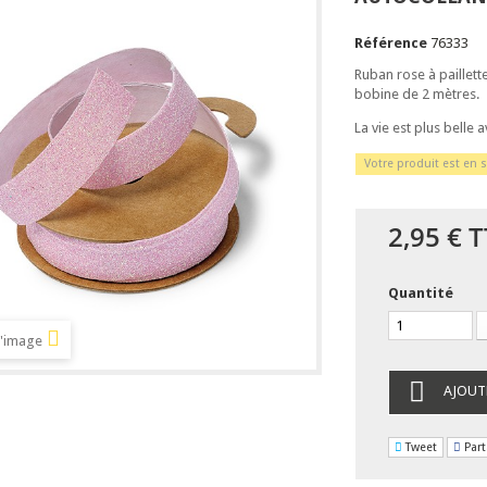
Référence
76333
Ruban rose à paillett
bobine de 2 mètres.
La vie est plus belle a
Votre produit est en s
2,95 €
T
Quantité
l'image
AJOUT
Tweet
Part