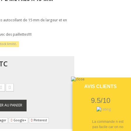
es autocollant de 15 mm de largeur et en
vec des paillettes!!!!
tock limité.
TC
AVIS CLIENTS
9.5/10
ER AU PANIER
ager
Google+
Pinterest
La commande n est
pas facile car on no