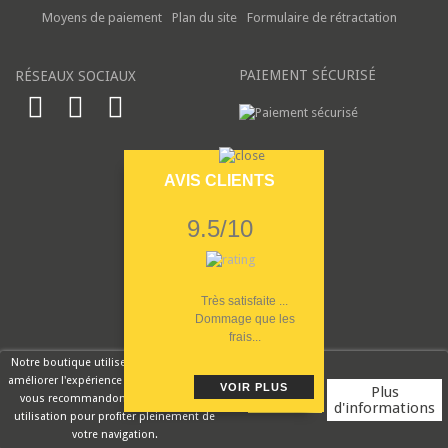
Moyens de paiement
Plan du site
Formulaire de rétractation
PAIEMENT SÉCURISÉ
RÉSEAUX SOCIAUX
AVIS CLIENTS
9.5/10
Très satisfaite ...
Dommage que les
frais...
Notre boutique utilise des cookies pour
améliorer l'expérience utilisateur et nous
VOIR PLUS
Plus
vous recommandons d'accepter leur
d'informations
utilisation pour profiter pleinement de
Rouge Cerise
votre navigation.