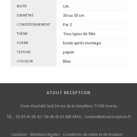
Uni
MOTIF
30 ou 50 cm
DIAMÈTRE
Par 2
CONDITIONNEMENT
Tous types de fête
THÈME
boule après montage
FORME
papier
TEXTURE
Bleu
COULEUR
ATOUT RECEPTION
Zone d'activité Sud
34 rue de la Verpillere
71100 Sevrey
TÉL. :
03 85 41 00 42 / 06 08 43 61 80
E-MAIL :
contact@atoutreception.fr
Livraison
Mentions légales
Conditions de vente et de location