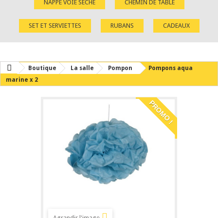
NAPPE VOIE SÈCHE
CHEMIN DE TABLE
SET ET SERVIETTES
RUBANS
CADEAUX
Boutique
La salle
Pompon
Pompons aqua
marine x 2
PROMO !
Agrandir l'image