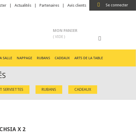
Se connecter
cter
Actualités
Partenaires
Avis clients
MON PANIER
( VIDE )
A SALLE
NAPPAGE
RUBANS
CADEAUX
ARTS DE LA TABLE
ÉS
ET SERVIETTES
RUBANS
CADEAUX
HSIA X 2