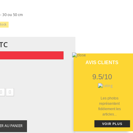
- 30 ou 50 cm
tock
TC
AVIS CLIENTS
9.5/10
Les photos
représentent
fidèlement les
articles...
VOIR PLUS
ER AU PANIER