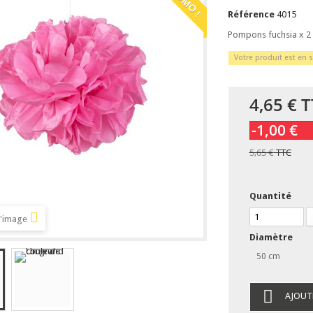
Référence
4015
Pompons fuchsia x 2 
Votre produit est en s
4,65 €
T
-1,00 €
5,65 €
TTC
Quantité
l'image
Diamètre
50 cm
AJOUT