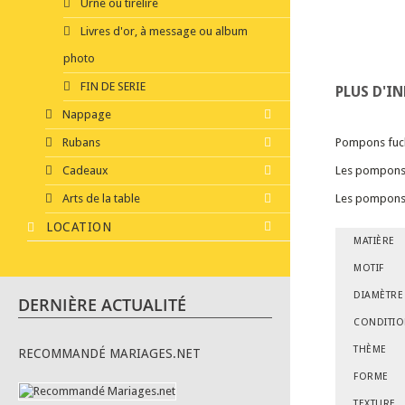
Urne ou tirelire
Livres d'or, à message ou album
photo
FIN DE SERIE
PLUS D'I
Nappage
Rubans
Pompons fuch
Cadeaux
Les pompons e
Arts de la table
Les pompons s
LOCATION
MATIÈRE
MOTIF
DIAMÈTRE
DERNIÈRE ACTUALITÉ
CONDITI
THÈME
RECOMMANDÉ MARIAGES.NET
FORME
TEXTURE