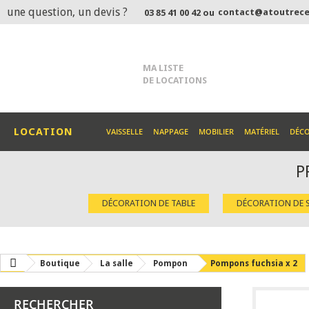
une question, un devis ?
contact@atoutrece
03 85 41 00 42 ou
MA LISTE
DE LOCATIONS
LOCATION
VAISSELLE
NAPPAGE
MOBILIER
MATÉRIEL
DÉC
P
DÉCORATION DE TABLE
DÉCORATION DE S
Boutique
La salle
Pompon
Pompons fuchsia x 2
RECHERCHER