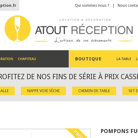
ption.fr
Qui sommes nous ?
Nous conta
BOUTIQUE
ORATION
CHAPITEAU
LA TABLE
L
ROFITEZ DE NOS FINS DE SÉRIE À PRIX CASS
ALLE
NAPPE VOIE SÈCHE
CHEMIN DE TABLE
SET 
POMPONS FUC
PROMO !