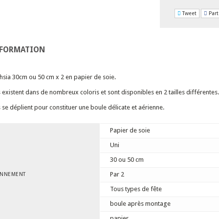
Tweet
Part
NFORMATION
sia 30cm ou 50 cm x 2 en papier de soie.
xistent dans de nombreux coloris et sont disponibles en 2 tailles différentes.
e déplient pour constituer une boule délicate et aérienne.
Papier de soie
Uni
30 ou 50 cm
Par 2
ONNEMENT
Tous types de fête
boule après montage
papier