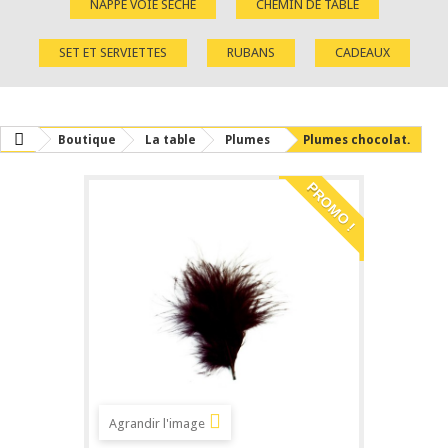
NAPPE VOIE SÈCHE
CHEMIN DE TABLE
SET ET SERVIETTES
RUBANS
CADEAUX
Boutique
La table
Plumes
Plumes chocolat.
PROMO !
Agrandir l'image