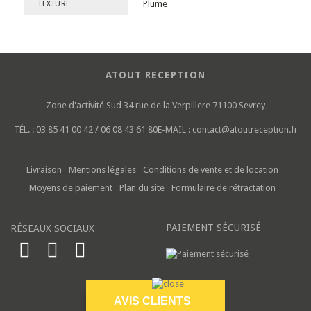
Plume
TEXTURE
ATOUT RECEPTION
Zone d'activité Sud
34 rue de la Verpillere
71100 Sevrey
TÉL. :
03 85 41 00 42 / 06 08 43 61 80
E-MAIL :
contact@atoutreception.fr
Livraison
Mentions légales
Conditions de vente et de location
Moyens de paiement
Plan du site
Formulaire de rétractation
PAIEMENT SÉCURISÉ
RÉSEAUX SOCIAUX
AVIS CLIENTS