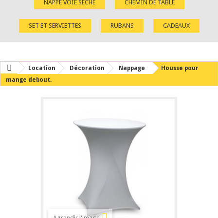
NAPPE VOIE SÈCHE
CHEMIN DE TABLE
SET ET SERVIETTES
RUBANS
CADEAUX
Location
Décoration
Nappage
Housse pour
mange debout.
Agrandir l'image