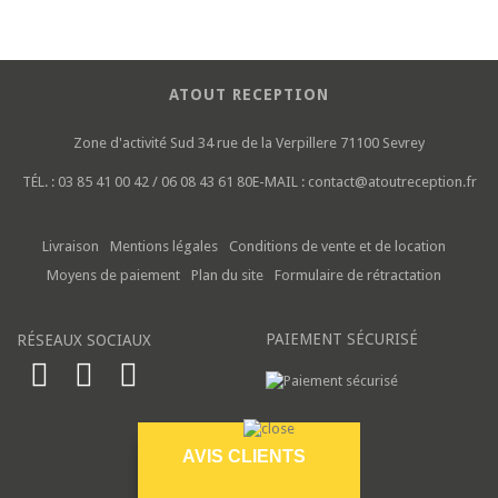
ATOUT RECEPTION
Zone d'activité Sud
34 rue de la Verpillere
71100 Sevrey
TÉL. :
03 85 41 00 42 / 06 08 43 61 80
E-MAIL :
contact@atoutreception.fr
Livraison
Mentions légales
Conditions de vente et de location
Moyens de paiement
Plan du site
Formulaire de rétractation
PAIEMENT SÉCURISÉ
RÉSEAUX SOCIAUX
AVIS CLIENTS