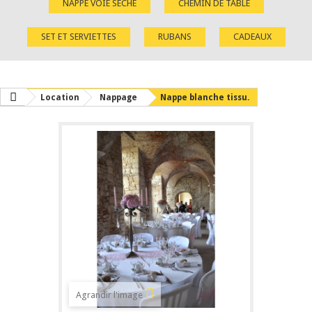
NAPPE VOIE SÈCHE
CHEMIN DE TABLE
SET ET SERVIETTES
RUBANS
CADEAUX
Location
Nappage
Nappe blanche tissu.
Agrandir l'image