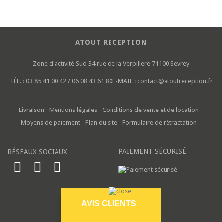
ATOUT RECEPTION
Zone d'activité Sud
34 rue de la Verpillere
71100 Sevrey
TÉL. :
03 85 41 00 42 / 06 08 43 61 80
E-MAIL :
contact@atoutreception.fr
Livraison
Mentions légales
Conditions de vente et de location
Moyens de paiement
Plan du site
Formulaire de rétractation
PAIEMENT SÉCURISÉ
RÉSEAUX SOCIAUX
AVIS CLIENTS