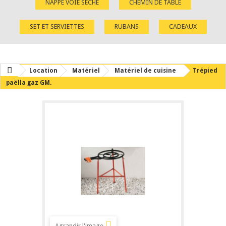
NAPPE VOIE SÈCHE
CHEMIN DE TABLE
SET ET SERVIETTES
RUBANS
CADEAUX
Location
Matériel
Matériel de cuisine
Trépied
paëlla gaz GM.
Agrandir l'image