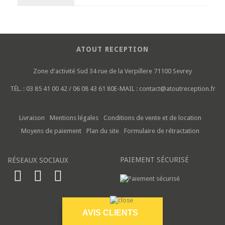
ATOUT RECEPTION
Zone d'activité Sud
34 rue de la Verpillere
71100 Sevrey
TÉL. :
03 85 41 00 42 / 06 08 43 61 80
E-MAIL :
contact@atoutreception.fr
Livraison
Mentions légales
Conditions de vente et de location
Moyens de paiement
Plan du site
Formulaire de rétractation
PAIEMENT SÉCURISÉ
RÉSEAUX SOCIAUX
AVIS CLIENTS