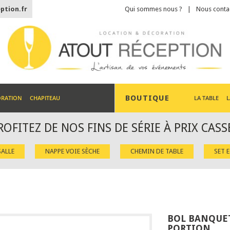
ption.fr
Qui sommes nous ?
Nous conta
BOUTIQUE
ORATION
CHAPITEAU
LA TABLE
L
ROFITEZ DE NOS FINS DE SÉRIE À PRIX CASS
ALLE
NAPPE VOIE SÈCHE
CHEMIN DE TABLE
SET 
BOL BANQUET
PORTION.