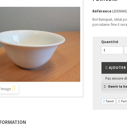
Référence
LDIVVA0
Bol Banquet, idéal po
porcelaine fine il ser
Quantité
AJOUTER 
Pas encore d
Ouvrir la li
l'image
Tweet
Part
NFORMATION