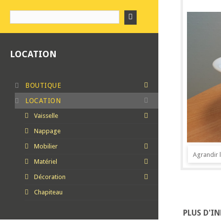
LOCATION
BOUTIQUE
LOCATION
Vaisselle
Nappage
Mobilier
Agrandir 
Matériel
Décoration
Chapiteau
PLUS D'I