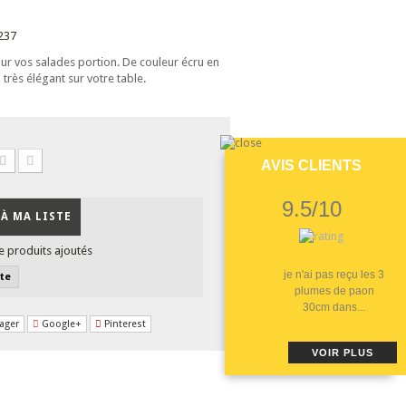
237
ur vos salades portion. De couleur écru en
a très élégant sur votre table.
AVIS CLIENTS
9.5/10
À MA LISTE
e produits ajoutés
je n'ai pas reçu les 3
ste
plumes de paon
30cm dans...
ager
Google+
Pinterest
VOIR PLUS