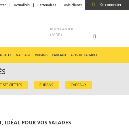
Se connecter
cter
Actualités
Partenaires
Avis clients
MON PANIER
( VIDE )
A SALLE
NAPPAGE
RUBANS
CADEAUX
ARTS DE LA TABLE
ÉS
ET SERVIETTES
RUBANS
CADEAUX
, IDÉAL POUR VOS SALADES