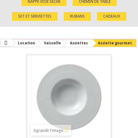
NAPPE VOIE SÈCHE
CHEMIN DE TABLE
SET ET SERVIETTES
RUBANS
CADEAUX
Location
Vaisselle
Assiettes
Assiette gourmet.
Agrandir l'image