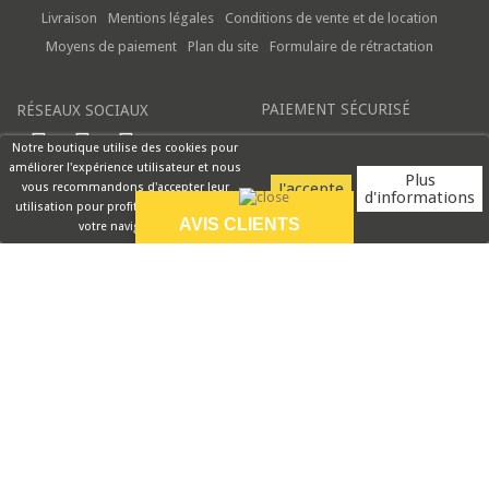
Livraison
Mentions légales
Conditions de vente et de location
Moyens de paiement
Plan du site
Formulaire de rétractation
PAIEMENT SÉCURISÉ
RÉSEAUX SOCIAUX
Notre boutique utilise des cookies pour
améliorer l'expérience utilisateur et nous
Plus
vous recommandons d'accepter leur
d'informations
utilisation pour profiter pleinement de
AVIS CLIENTS
votre navigation.
9.5/10
Commande livrée
complète en
plusieurs colis,...
VOIR PLUS