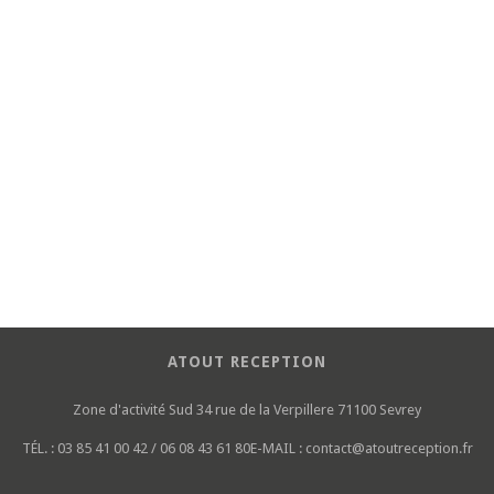
ATOUT RECEPTION
Zone d'activité Sud
34 rue de la Verpillere
71100 Sevrey
TÉL. :
03 85 41 00 42 / 06 08 43 61 80
E-MAIL :
contact@atoutreception.fr