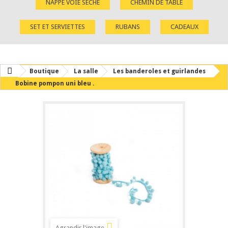
NAPPE VOIE SÈCHE
CHEMIN DE TABLE
SET ET SERVIETTES
RUBANS
CADEAUX
Boutique
La salle
Les banderoles et guirlandes
Bobine pompon uni bleu .
Agrandir l'image