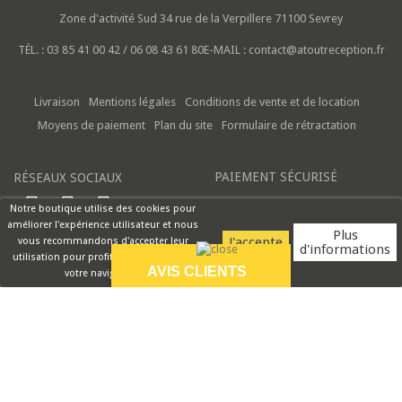
Zone d'activité Sud
34 rue de la Verpillere
71100 Sevrey
TÉL. :
03 85 41 00 42 / 06 08 43 61 80
E-MAIL :
contact@atoutreception.fr
Livraison
Mentions légales
Conditions de vente et de location
Moyens de paiement
Plan du site
Formulaire de rétractation
PAIEMENT SÉCURISÉ
RÉSEAUX SOCIAUX
Notre boutique utilise des cookies pour
améliorer l'expérience utilisateur et nous
Plus
vous recommandons d'accepter leur
d'informations
utilisation pour profiter pleinement de
AVIS CLIENTS
votre navigation.
9.5/10
envoi rapide. très
satisfaite