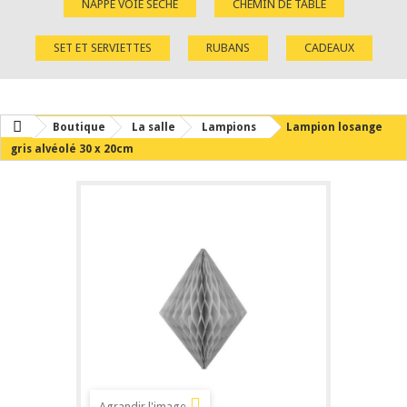
NAPPE VOIE SÈCHE
CHEMIN DE TABLE
SET ET SERVIETTES
RUBANS
CADEAUX
Boutique
La salle
Lampions
Lampion losange
gris alvéolé 30 x 20cm
Agrandir l'image