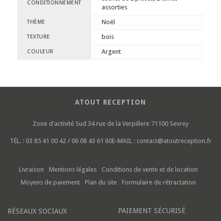
CONDITIONNEMENT
assorties
Noël
THÈME
bois
TEXTURE
Argent
COULEUR
ATOUT RECEPTION
Zone d'activité Sud
34 rue de la Verpillere
71100 Sevrey
TÉL. :
03 85 41 00 42 / 06 08 43 61 80
E-MAIL :
contact@atoutreception.fr
Livraison
Mentions légales
Conditions de vente et de location
Moyens de paiement
Plan du site
Formulaire de rétractation
PAIEMENT SÉCURISÉ
RÉSEAUX SOCIAUX