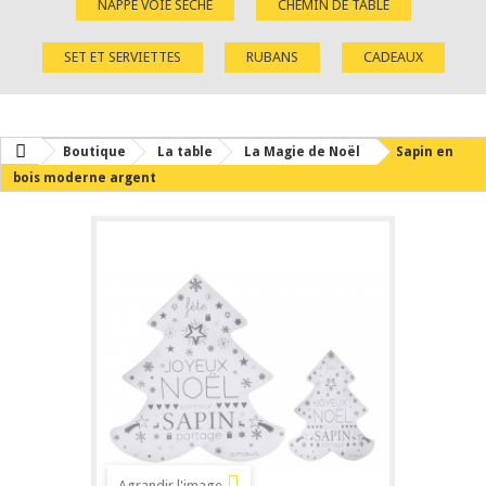
NAPPE VOIE SÈCHE
CHEMIN DE TABLE
SET ET SERVIETTES
RUBANS
CADEAUX
Boutique
La table
La Magie de Noël
Sapin en
bois moderne argent
Agrandir l'image