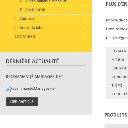
Ruban fantaisie et noeud
PLUS D'I
FIN DE SERIE
Cadeaux
Bobine de co
Arts de la table
Cette corde c
LOCATION
Elle s'intégr
LARGEUR
DERNIÈRE ACTUALITÉ
MATIÈRE
LONGUEU
RECOMMANDÉ MARIAGES.NET
CONDITI
THÈME
COULEUR
LIRE L'ARTICLE
PRODUITS