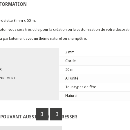
NFORMATION
rdelette 3 mm x 50 m.
oton vous sera très utile pour la création ou la customisation de votre décorat
era parfaitement avec un thème naturel ou champêtre.
3 mm
Corde
50 m
R
A l'unité
ONNEMENT
Tous types de fête
Naturel
 POUVANT AUSSI VOUS INTÉRESSER