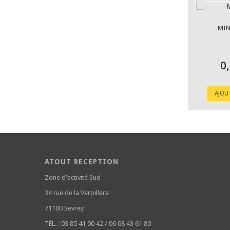
MIN
0
AJOU
ATOUT RECEPTION
Zone d'activité Sud
34 rue de la Verpillere
71100 Sevrey
TÉL. :
03 85 41 00 42 / 06 08 43 61 80