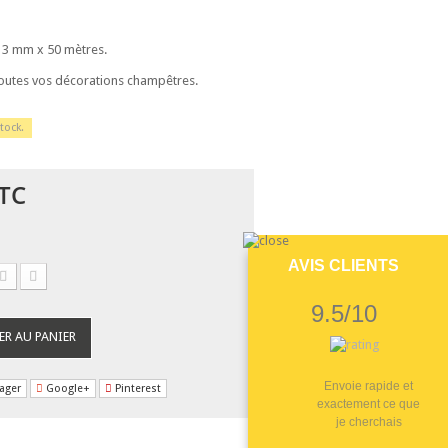
 3 mm x 50 mètres.
outes vos décorations champêtres.
tock.
TC
AVIS CLIENTS
9.5/10
ER AU PANIER
Envoie rapide et
ager
Google+
Pinterest
exactement ce que
je cherchais