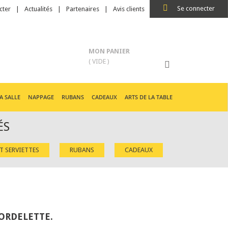
Se connecter
cter
Actualités
Partenaires
Avis clients
MON PANIER
( VIDE )
A SALLE
NAPPAGE
RUBANS
CADEAUX
ARTS DE LA TABLE
ÉS
ET SERVIETTES
RUBANS
CADEAUX
ORDELETTE.