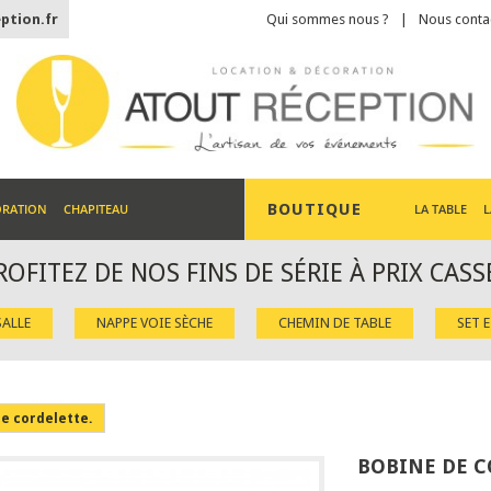
ption.fr
Qui sommes nous ?
Nous conta
BOUTIQUE
ORATION
CHAPITEAU
LA TABLE
L
ROFITEZ DE NOS FINS DE SÉRIE À PRIX CASS
ALLE
NAPPE VOIE SÈCHE
CHEMIN DE TABLE
SET 
e cordelette.
BOBINE DE C