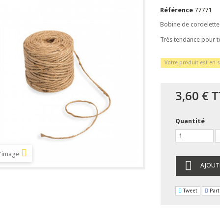
Référence
77771
Bobine de cordelette
Très tendance pour t
Votre produit est en s
3,60 €
T
Quantité
l'image
AJOUT
Tweet
Part