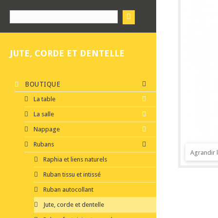
JUTE, CORDE ET DENTELLE
BOUTIQUE
La table
La salle
Nappage
Rubans
Agrandir 
Raphia et liens naturels
Ruban tissu et intissé
Ruban autocollant
Jute, corde et dentelle