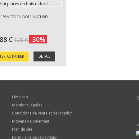
I PINCES EN BOIS NATUREL
,88 €
-30%
1,25 €
TER AU PANIER
DÉTAIL
Livraison
R
Mentions légales
Conditions de vente et de location
Moyens de paiement
P
Plan du site
Formulaire de rétractation