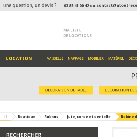
une question, un devis ?
contact@atoutrece
03 85 41 00 42 ou
MA LISTE
DE LOCATIONS
LOCATION
VAISSELLE
NAPPAGE
MOBILIER
MATÉRIEL
DÉC
P
DÉCORATION DE TABLE
DÉCORATION DE S
Boutique
Rubans
Jute, corde et dentelle
Bobine d
RECHERCHER