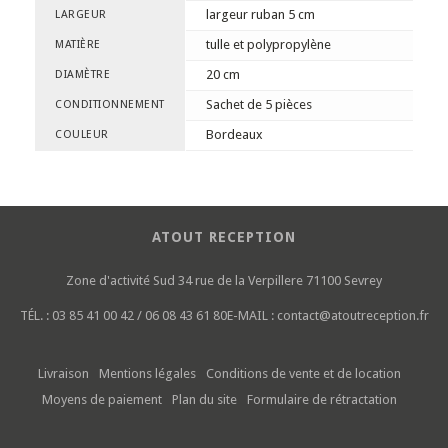
largeur ruban 5 cm
LARGEUR
tulle et polypropylène
MATIÈRE
20 cm
DIAMÈTRE
Sachet de 5 pièces
CONDITIONNEMENT
Bordeaux
COULEUR
ATOUT RECEPTION
Zone d'activité Sud
34 rue de la Verpillere
71100 Sevrey
TÉL. :
03 85 41 00 42 / 06 08 43 61 80
E-MAIL :
contact@atoutreception.fr
Livraison
Mentions légales
Conditions de vente et de location
Moyens de paiement
Plan du site
Formulaire de rétractation