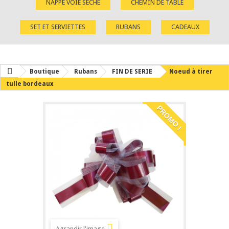
NAPPE VOIE SÈCHE
CHEMIN DE TABLE
SET ET SERVIETTES
RUBANS
CADEAUX
Boutique
Rubans
FIN DE SERIE
Noeud à tirer
tulle bordeaux
PROMO !
Agrandir l'image