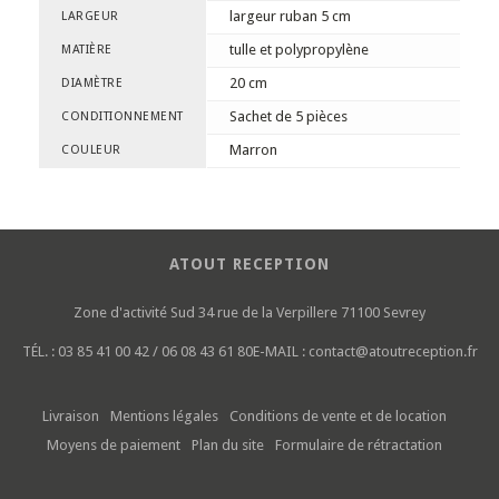
largeur ruban 5 cm
LARGEUR
tulle et polypropylène
MATIÈRE
20 cm
DIAMÈTRE
Sachet de 5 pièces
CONDITIONNEMENT
Marron
COULEUR
ATOUT RECEPTION
Zone d'activité Sud
34 rue de la Verpillere
71100 Sevrey
TÉL. :
03 85 41 00 42 / 06 08 43 61 80
E-MAIL :
contact@atoutreception.fr
Livraison
Mentions légales
Conditions de vente et de location
Moyens de paiement
Plan du site
Formulaire de rétractation