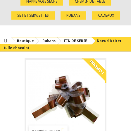
NAPPE VOIE SÈCHE
CHEMIN DE TABLE
SET ET SERVIETTES
RUBANS
CADEAUX
Boutique
Rubans
FIN DE SERIE
Noeud à tirer
tulle chocolat
PROMO !
Agrandir l'image