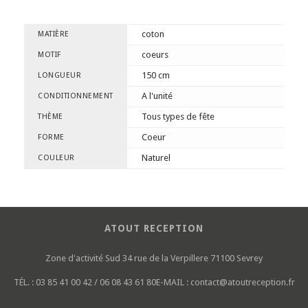
coton
MATIÈRE
coeurs
MOTIF
150 cm
LONGUEUR
A l'unité
CONDITIONNEMENT
Tous types de fête
THÈME
Coeur
FORME
Naturel
COULEUR
ATOUT RECEPTION
Zone d'activité Sud
34 rue de la Verpillere
71100 Sevrey
TÉL. :
03 85 41 00 42 / 06 08 43 61 80
E-MAIL :
contact@atoutreception.fr