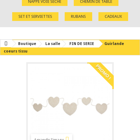
NAPPE VOIE SÈCHE
CHEMIN DE TABLE
SET ET SERVIETTES
RUBANS
CADEAUX
Boutique
La salle
FIN DE SERIE
Guirlande
coeurs tissu
PROMO !
Agrandir l'image