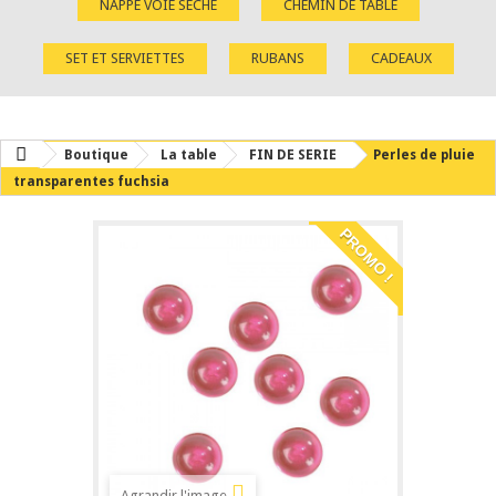
NAPPE VOIE SÈCHE
CHEMIN DE TABLE
SET ET SERVIETTES
RUBANS
CADEAUX
Boutique
La table
FIN DE SERIE
Perles de pluie
transparentes fuchsia
PROMO !
Agrandir l'image