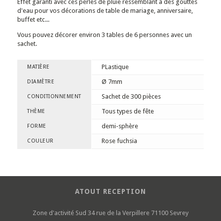
Effet garanti avec ces perles de pluie ressemblant à des gouttes
d'eau pour vos décorations de table de mariage, anniversaire,
buffet etc...
Vous pouvez décorer environ 3 tables de 6 personnes avec un
sachet.
PLastique
MATIÈRE
Ø 7mm
DIAMÈTRE
Sachet de 300 pièces
CONDITIONNEMENT
Tous types de fête
THÈME
demi-sphère
FORME
Rose fuchsia
COULEUR
ATOUT RECEPTION
Zone d'activité Sud
34 rue de la Verpillere
71100 Sevrey