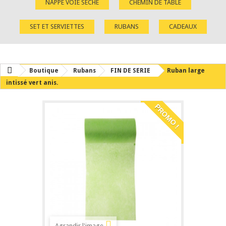
NAPPE VOIE SÈCHE
CHEMIN DE TABLE
SET ET SERVIETTES
RUBANS
CADEAUX
Boutique
Rubans
FIN DE SERIE
Ruban large
intissé vert anis.
PROMO !
Agrandir l'image