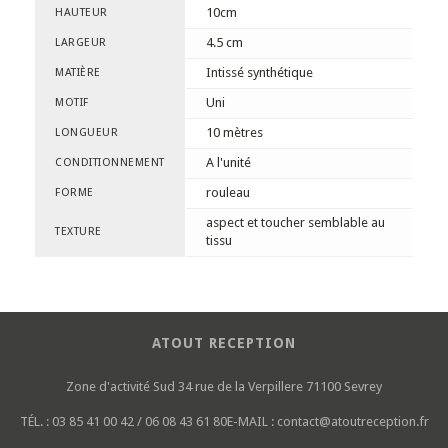
10cm
HAUTEUR
4.5 cm
LARGEUR
Intissé synthétique
MATIÈRE
Uni
MOTIF
10 mètres
LONGUEUR
A l'unité
CONDITIONNEMENT
rouleau
FORME
aspect et toucher semblable au
TEXTURE
tissu
ATOUT RECEPTION
Zone d'activité Sud
34 rue de la Verpillere
71100 Sevrey
TÉL. :
03 85 41 00 42 / 06 08 43 61 80
E-MAIL :
contact@atoutreception.fr