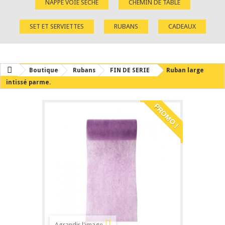
NAPPE VOIE SÈCHE
CHEMIN DE TABLE
SET ET SERVIETTES
RUBANS
CADEAUX
Boutique
Rubans
FIN DE SERIE
Ruban large
intissé parme.
PROMO !
Agrandir l'image