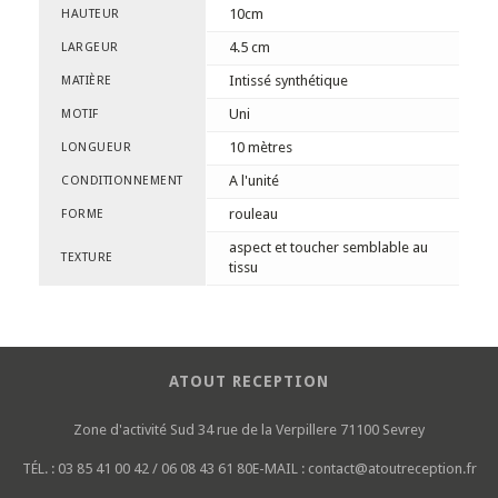
10cm
HAUTEUR
4.5 cm
LARGEUR
Intissé synthétique
MATIÈRE
Uni
MOTIF
10 mètres
LONGUEUR
A l'unité
CONDITIONNEMENT
rouleau
FORME
aspect et toucher semblable au
TEXTURE
tissu
ATOUT RECEPTION
Zone d'activité Sud
34 rue de la Verpillere
71100 Sevrey
TÉL. :
03 85 41 00 42 / 06 08 43 61 80
E-MAIL :
contact@atoutreception.fr