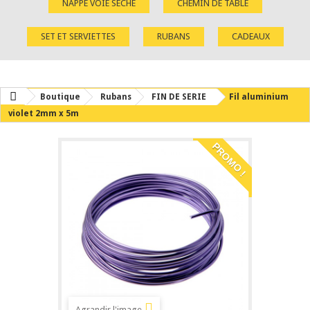
NAPPE VOIE SÈCHE
CHEMIN DE TABLE
SET ET SERVIETTES
RUBANS
CADEAUX
Boutique
Rubans
FIN DE SERIE
Fil aluminium
violet 2mm x 5m
PROMO !
Agrandir l'image