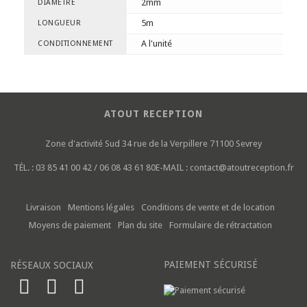
2mm
DIAMÈTRE
5m
LONGUEUR
A l'unité
CONDITIONNEMENT
ATOUT RECEPTION
Zone d'activité Sud
34 rue de la Verpillere
71100 Sevrey
TÉL. :
03 85 41 00 42 / 06 08 43 61 80
E-MAIL :
contact@atoutreception.fr
Livraison
Mentions légales
Conditions de vente et de location
Moyens de paiement
Plan du site
Formulaire de rétractation
PAIEMENT SÉCURISÉ
RÉSEAUX SOCIAUX