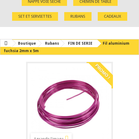
NAPPE VOIE SÈCHE
CHEMIN DE TABLE
SET ET SERVIETTES
RUBANS
CADEAUX
Boutique
Rubans
FIN DE SERIE
Fil aluminium
fuchsia 2mm x 5m
PROMO !
Agrandir l'image