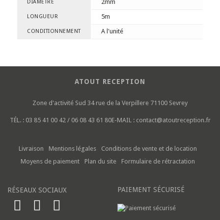
2mm
DIAMÈTRE
5m
LONGUEUR
A l'unité
CONDITIONNEMENT
ATOUT RECEPTION
Zone d'activité Sud
34 rue de la Verpillere
71100 Sevrey
TÉL. :
03 85 41 00 42 / 06 08 43 61 80
E-MAIL :
contact@atoutreception.fr
Livraison
Mentions légales
Conditions de vente et de location
Moyens de paiement
Plan du site
Formulaire de rétractation
PAIEMENT SÉCURISÉ
RÉSEAUX SOCIAUX