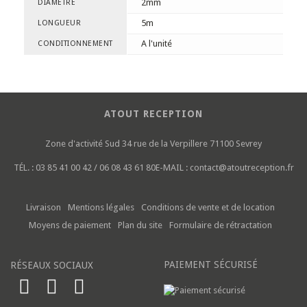
2mm
DIAMÈTRE
5m
LONGUEUR
A l'unité
CONDITIONNEMENT
ATOUT RECEPTION
Zone d'activité Sud
34 rue de la Verpillere
71100 Sevrey
TÉL. :
03 85 41 00 42 / 06 08 43 61 80
E-MAIL :
contact@atoutreception.fr
Livraison
Mentions légales
Conditions de vente et de location
Moyens de paiement
Plan du site
Formulaire de rétractation
PAIEMENT SÉCURISÉ
RÉSEAUX SOCIAUX