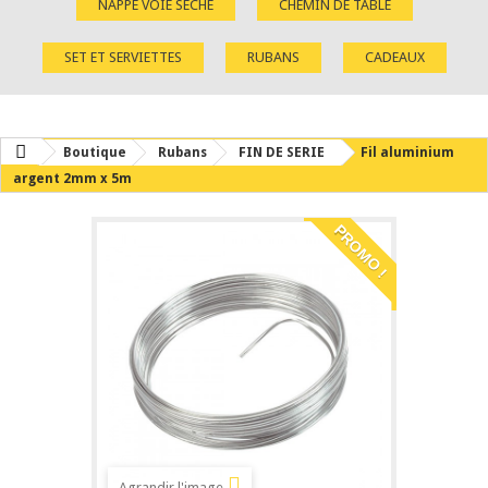
NAPPE VOIE SÈCHE
CHEMIN DE TABLE
SET ET SERVIETTES
RUBANS
CADEAUX
Boutique
Rubans
FIN DE SERIE
Fil aluminium
argent 2mm x 5m
PROMO !
Agrandir l'image