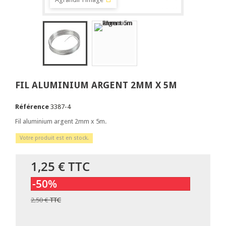
FIL ALUMINIUM ARGENT 2MM X 5M
Référence
3387-4
Fil aluminium argent 2mm x 5m.
Votre produit est en stock.
1,25 €
TTC
-50%
2,50 €
TTC