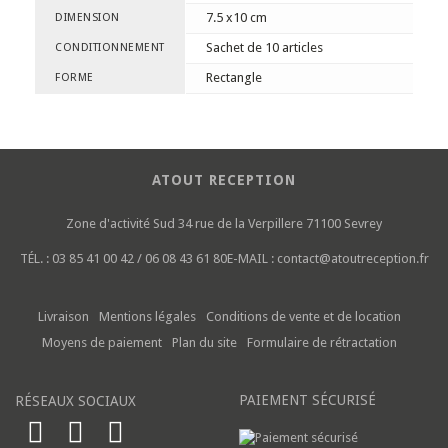
7.5 x10 cm
DIMENSION
Sachet de 10 articles
CONDITIONNEMENT
Rectangle
FORME
ATOUT RECEPTION
Zone d'activité Sud
34 rue de la Verpillere
71100 Sevrey
TÉL. :
03 85 41 00 42 / 06 08 43 61 80
E-MAIL :
contact@atoutreception.fr
Livraison
Mentions légales
Conditions de vente et de location
Moyens de paiement
Plan du site
Formulaire de rétractation
PAIEMENT SÉCURISÉ
RÉSEAUX SOCIAUX