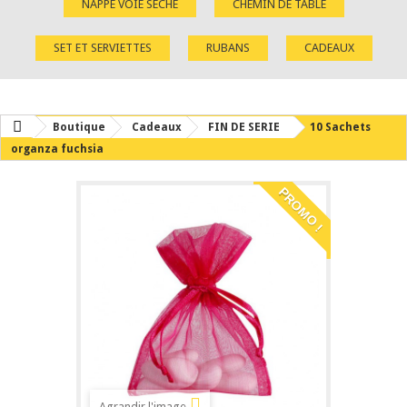
NAPPE VOIE SÈCHE
CHEMIN DE TABLE
SET ET SERVIETTES
RUBANS
CADEAUX
Boutique
Cadeaux
FIN DE SERIE
10 Sachets
organza fuchsia
PROMO !
Agrandir l'image