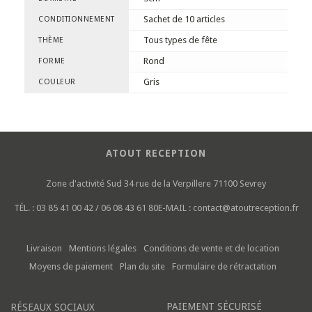
Sachet de 10 articles
CONDITIONNEMENT
Tous types de fête
THÈME
Rond
FORME
Gris
COULEUR
ATOUT RECEPTION
Zone d'activité Sud
34 rue de la Verpillere
71100 Sevrey
TÉL. :
03 85 41 00 42 / 06 08 43 61 80
E-MAIL :
contact@atoutreception.fr
Livraison
Mentions légales
Conditions de vente et de location
Moyens de paiement
Plan du site
Formulaire de rétractation
PAIEMENT SÉCURISÉ
RÉSEAUX SOCIAUX