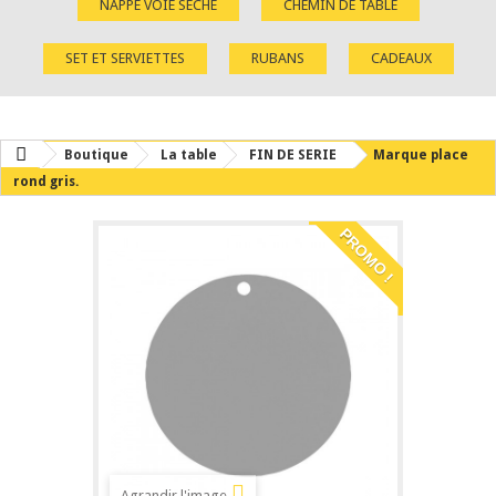
NAPPE VOIE SÈCHE
CHEMIN DE TABLE
SET ET SERVIETTES
RUBANS
CADEAUX
Boutique
La table
FIN DE SERIE
Marque place
rond gris.
PROMO !
Agrandir l'image