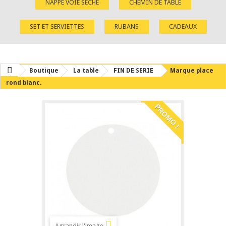
NAPPE VOIE SÈCHE
CHEMIN DE TABLE
SET ET SERVIETTES
RUBANS
CADEAUX
Boutique
La table
FIN DE SERIE
Marque place
rond blanc.
PROMO !
Agrandir l'image