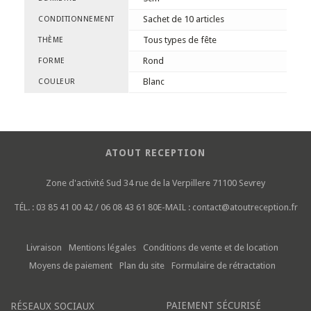
Sachet de 10 articles
CONDITIONNEMENT
Tous types de fête
THÈME
Rond
FORME
Blanc
COULEUR
ATOUT RECEPTION
Zone d'activité Sud
34 rue de la Verpillere
71100 Sevrey
TÉL. :
03 85 41 00 42 / 06 08 43 61 80
E-MAIL :
contact@atoutreception.fr
Livraison
Mentions légales
Conditions de vente et de location
Moyens de paiement
Plan du site
Formulaire de rétractation
PAIEMENT SÉCURISÉ
RÉSEAUX SOCIAUX