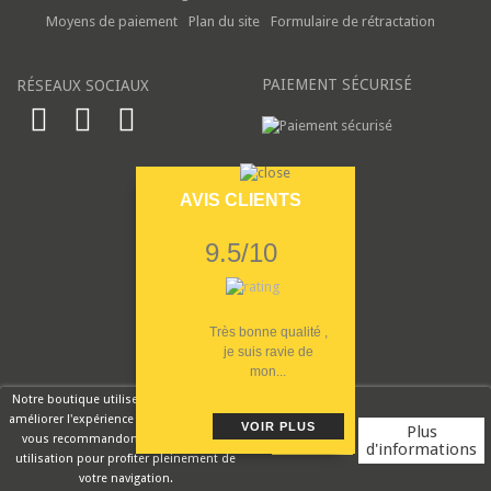
Moyens de paiement
Plan du site
Formulaire de rétractation
PAIEMENT SÉCURISÉ
RÉSEAUX SOCIAUX
AVIS CLIENTS
9.5/10
Très bonne qualité ,
je suis ravie de
mon...
Notre boutique utilise des cookies pour
améliorer l'expérience utilisateur et nous
VOIR PLUS
Plus
vous recommandons d'accepter leur
d'informations
utilisation pour profiter pleinement de
Rouge Cerise
votre navigation.