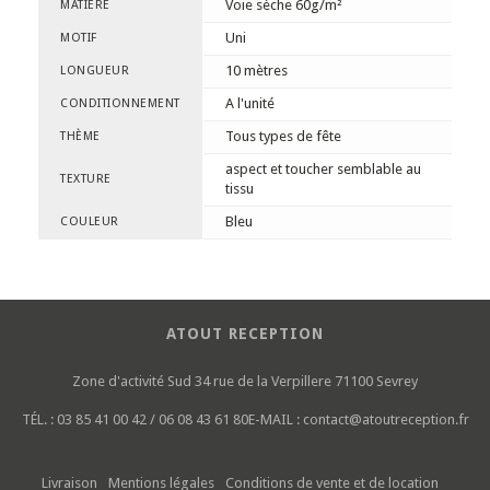
Voie sèche 60g/m²
MATIÈRE
Uni
MOTIF
10 mètres
LONGUEUR
A l'unité
CONDITIONNEMENT
Tous types de fête
THÈME
aspect et toucher semblable au
TEXTURE
tissu
Bleu
COULEUR
ATOUT RECEPTION
Zone d'activité Sud
34 rue de la Verpillere
71100 Sevrey
TÉL. :
03 85 41 00 42 / 06 08 43 61 80
E-MAIL :
contact@atoutreception.fr
Livraison
Mentions légales
Conditions de vente et de location