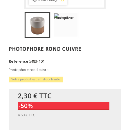
PHOTOPHORE ROND CUIVRE
Référence
5483-101
Photophore rond cuivre
Votre produit est en stock limité.
2,30 €
TTC
-50%
4,60 €
TTC