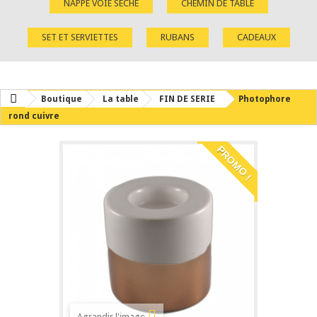
NAPPE VOIE SÈCHE
CHEMIN DE TABLE
SET ET SERVIETTES
RUBANS
CADEAUX
Boutique
La table
FIN DE SERIE
Photophore
rond cuivre
PROMO !
Agrandir l'image