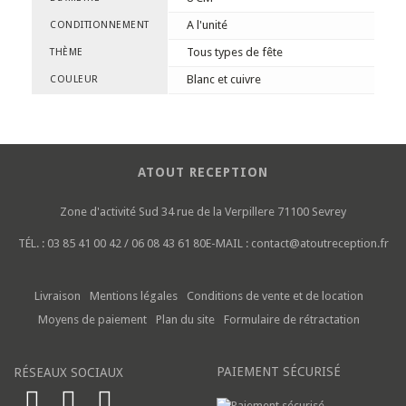
A l'unité
CONDITIONNEMENT
Tous types de fête
THÈME
Blanc et cuivre
COULEUR
ATOUT RECEPTION
Zone d'activité Sud
34 rue de la Verpillere
71100 Sevrey
TÉL. :
03 85 41 00 42 / 06 08 43 61 80
E-MAIL :
contact@atoutreception.fr
Livraison
Mentions légales
Conditions de vente et de location
Moyens de paiement
Plan du site
Formulaire de rétractation
PAIEMENT SÉCURISÉ
RÉSEAUX SOCIAUX