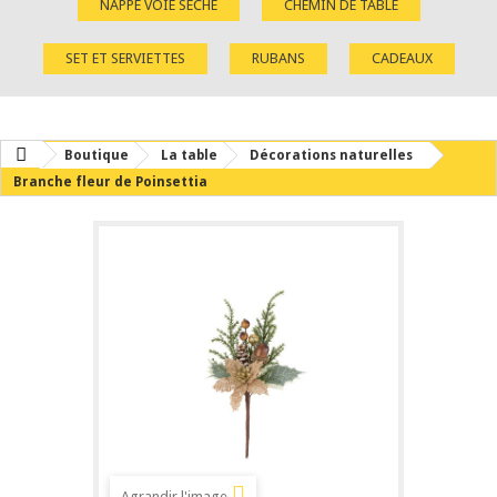
NAPPE VOIE SÈCHE
CHEMIN DE TABLE
SET ET SERVIETTES
RUBANS
CADEAUX
Boutique
La table
Décorations naturelles
Branche fleur de Poinsettia
Agrandir l'image