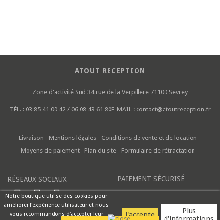
ATOUT RECEPTION
Zone d'activité Sud
34 rue de la Verpillere
71100 Sevrey
TÉL. :
03 85 41 00 42 / 06 08 43 61 80
E-MAIL :
contact@atoutreception.fr
Livraison
Mentions légales
Conditions de vente et de location
Moyens de paiement
Plan du site
Formulaire de rétractation
PAIEMENT SÉCURISÉ
RÉSEAUX SOCIAUX
Notre boutique utilise des cookies pour
améliorer l'expérience utilisateur et nous
Plus
vous recommandons d'accepter leur
d'informations