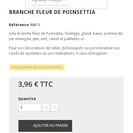
BRANCHE FLEUR DE POINSETTIA
Référence
94611
Jolie branche fleur de Poinsettia, feuillage, gland, baies, pomme de
pin enneigée, jute, vert, camel et paillettes or.
Pour vos décorations de table, de bouquets ou personnaliser vos
ronds de serviettes ou vos réalisations. A vous d'imaginer!
Votre produit est en stock limité.
3,96 €
TTC
Quantité
AJOUTER AU PANIER