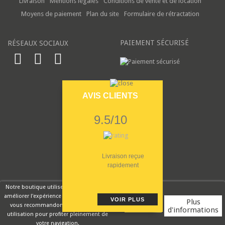
Livraison
Mentions légales
Conditions de vente et de location
Moyens de paiement
Plan du site
Formulaire de rétractation
PAIEMENT SÉCURISÉ
RÉSEAUX SOCIAUX
AVIS CLIENTS
9.5/10
Livraison reçue
rapidement
Notre boutique utilise des cookies pour
améliorer l'expérience utilisateur et nous
VOIR PLUS
Plus
vous recommandons d'accepter leur
d'informations
utilisation pour profiter pleinement de
Rouge Cerise
votre navigation.