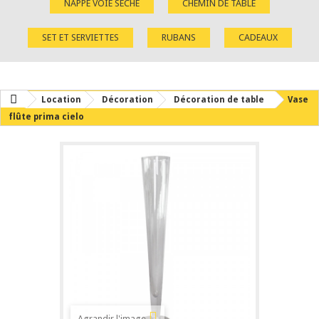
NAPPE VOIE SÈCHE
CHEMIN DE TABLE
SET ET SERVIETTES
RUBANS
CADEAUX
Location
Décoration
Décoration de table
Vase
flûte prima cielo
Agrandir l'image