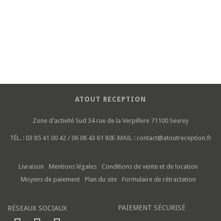
ATOUT RECEPTION
Zone d'activité Sud
34 rue de la Verpillere
71100 Sevrey
TÉL. :
03 85 41 00 42 / 06 08 43 61 80
E-MAIL :
contact@atoutreception.fr
Livraison
Mentions légales
Conditions de vente et de location
Moyens de paiement
Plan du site
Formulaire de rétractation
PAIEMENT SÉCURISÉ
RÉSEAUX SOCIAUX