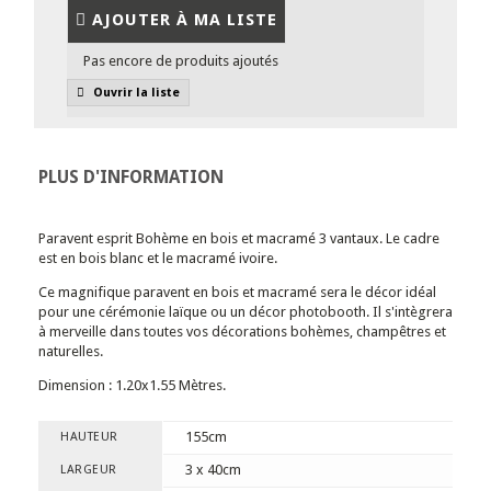
AJOUTER À MA LISTE
Pas encore de produits ajoutés
Ouvrir la liste
PLUS D'INFORMATION
Paravent esprit Bohème en bois et macramé 3 vantaux. Le cadre
est en bois blanc et le macramé ivoire.
Ce magnifique paravent en bois et macramé sera le décor idéal
pour une cérémonie laïque ou un décor photobooth. Il s'intègrera
à merveille dans toutes vos décorations bohèmes, champêtres et
naturelles.
Dimension : 1.20x1.55 Mètres.
155cm
HAUTEUR
3 x 40cm
LARGEUR