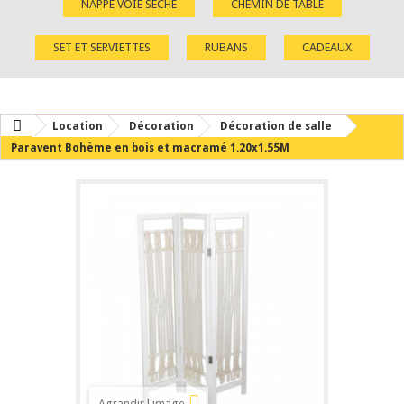
NAPPE VOIE SÈCHE
CHEMIN DE TABLE
SET ET SERVIETTES
RUBANS
CADEAUX
Location
Décoration
Décoration de salle
Paravent Bohème en bois et macramé 1.20x1.55M
Agrandir l'image