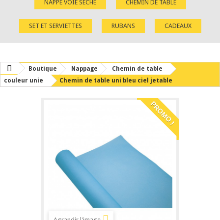
NAPPE VOIE SÈCHE
CHEMIN DE TABLE
SET ET SERVIETTES
RUBANS
CADEAUX
Boutique
Nappage
Chemin de table
couleur unie
Chemin de table uni bleu ciel jetable
PROMO !
Agrandir l'image