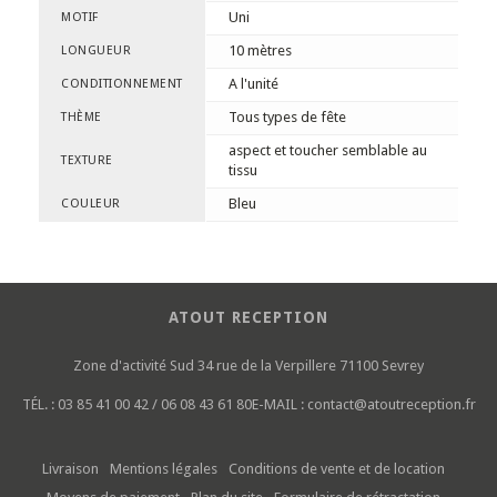
Uni
MOTIF
10 mètres
LONGUEUR
A l'unité
CONDITIONNEMENT
Tous types de fête
THÈME
aspect et toucher semblable au
TEXTURE
tissu
Bleu
COULEUR
ATOUT RECEPTION
Zone d'activité Sud
34 rue de la Verpillere
71100 Sevrey
TÉL. :
03 85 41 00 42 / 06 08 43 61 80
E-MAIL :
contact@atoutreception.fr
Livraison
Mentions légales
Conditions de vente et de location