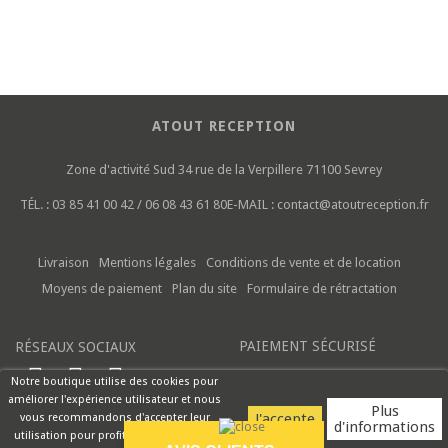
ATOUT RECEPTION
Zone d'activité Sud
34 rue de la Verpillere
71100 Sevrey
TÉL. :
03 85 41 00 42 / 06 08 43 61 80
E-MAIL :
contact@atoutreception.fr
Livraison
Mentions légales
Conditions de vente et de location
Moyens de paiement
Plan du site
Formulaire de rétractation
PAIEMENT SÉCURISÉ
RÉSEAUX SOCIAUX
Notre boutique utilise des cookies pour
améliorer l'expérience utilisateur et nous
Plus
vous recommandons d'accepter leur
d'informations
utilisation pour profiter pleinement de