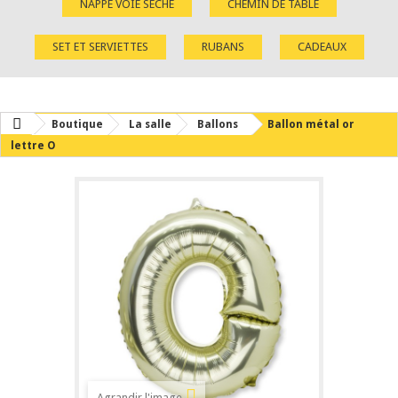
NAPPE VOIE SÈCHE
CHEMIN DE TABLE
SET ET SERVIETTES
RUBANS
CADEAUX
Boutique
La salle
Ballons
Ballon métal or
lettre O
Agrandir l'image