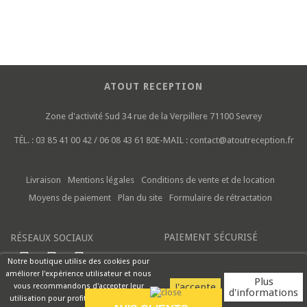
ATOUT RECEPTION
Zone d'activité Sud
34 rue de la Verpillere
71100 Sevrey
TÉL. :
03 85 41 00 42 / 06 08 43 61 80
E-MAIL :
contact@atoutreception.fr
Livraison
Mentions légales
Conditions de vente et de location
Moyens de paiement
Plan du site
Formulaire de rétractation
PAIEMENT SÉCURISÉ
RÉSEAUX SOCIAUX
Notre boutique utilise des cookies pour
améliorer l'expérience utilisateur et nous
Plus
vous recommandons d'accepter leur
d'informations
utilisation pour profiter pleinement de