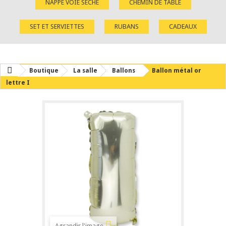
NAPPE VOIE SÈCHE
CHEMIN DE TABLE
SET ET SERVIETTES
RUBANS
CADEAUX
Boutique
La salle
Ballons
Ballon métal or
lettre I
Agrandir l'image